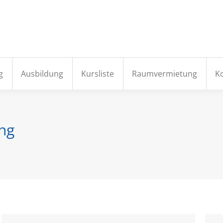
e
Aktuelles
Institut
Fortbildung
Ausbildung
g
Ausbildung
Kursliste
Raumvermietung
K
ng