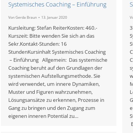
Systemisches Coaching – Einführung
S
Von
Gerda Braun
13. Januar 2020
V
Kursleitung: Stefan ReiterKosten: 460.-
3
Kurszeit: Bitte wenden Sie sich an das
S
Sekr.Kontakt-Stunden: 16
S
StundenKursinhalt Systemisches Coaching
C
– Einführung Allgemein: Das systemische
C
Coaching beruht auf den Grundlagen der
s
systemischen Aufstellungsmethode. Sie
w
wird verwendet, um innere Dynamiken,
M
Muster und Figuren wahrzunehmen,
L
Lösungsansätze zu erkennen, Prozesse in
G
Gang zu bringen und den Zugang zum
e
eigenen inneren Potential zu…
S
E