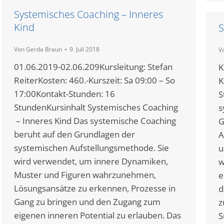
Systemisches Coaching – Inneres
Kind
S
Von
Gerda Braun
9. Juli 2018
V
01.06.2019-02.06.209Kursleitung: Stefan
K
ReiterKosten: 460.-Kurszeit: Sa 09:00 – So
K
17:00Kontakt-Stunden: 16
S
StundenKursinhalt Systemisches Coaching
s
– Inneres Kind Das systemische Coaching
G
beruht auf den Grundlagen der
A
systemischen Aufstellungsmethode. Sie
u
wird verwendet, um innere Dynamiken,
w
Muster und Figuren wahrzunehmen,
e
Lösungsansätze zu erkennen, Prozesse in
d
Gang zu bringen und den Zugang zum
z
eigenen inneren Potential zu erlauben. Das
S