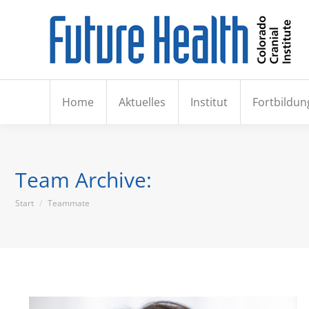
Hom
Home
Aktuelles
Institut
Fortbildun
Team Archive:
Sie befinden sich hier:
Start
Teammate