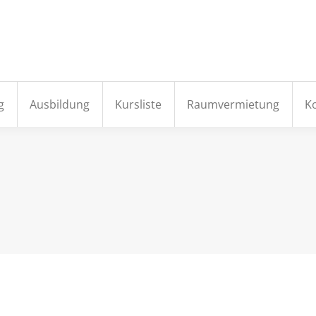
e
Aktuelles
Institut
Fortbildung
Ausbildung
g
Ausbildung
Kursliste
Raumvermietung
K