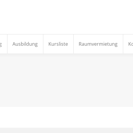
e
Aktuelles
Institut
Fortbildung
Ausbildung
g
Ausbildung
Kursliste
Raumvermietung
K