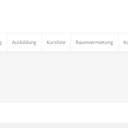
e
Aktuelles
Institut
Fortbildung
Ausbildung
g
Ausbildung
Kursliste
Raumvermietung
K