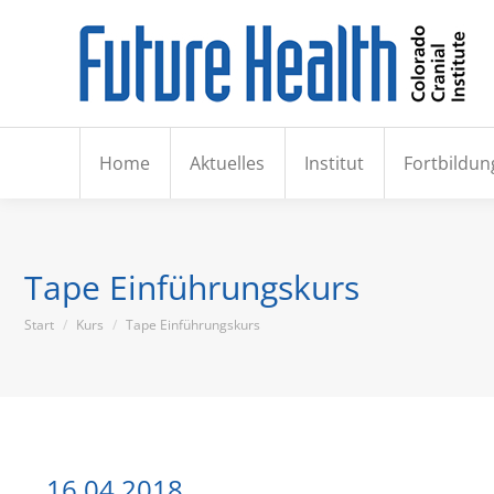
Hom
Home
Aktuelles
Institut
Fortbildun
Tape Einführungskurs
Sie befinden sich hier:
Start
Kurs
Tape Einführungskurs
16.04.2018