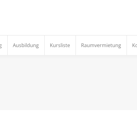
e
Aktuelles
Institut
Fortbildung
Ausbildung
g
Ausbildung
Kursliste
Raumvermietung
K