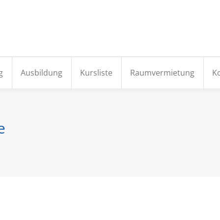
e
Aktuelles
Institut
Fortbildung
Ausbildung
g
Ausbildung
Kursliste
Raumvermietung
K
e