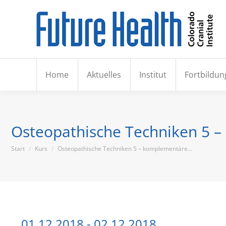
Hom
Home
Aktuelles
Institut
Fortbildun
Osteopathische Techniken 5 
Sie befinden sich hier:
Start
Kurs
Osteopathische Techniken 5 – komplementäre…
01.12.2018 - 02.12.2018