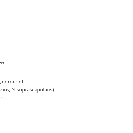
en
Syndrom etc.
rius, N.suprascapularis)
en