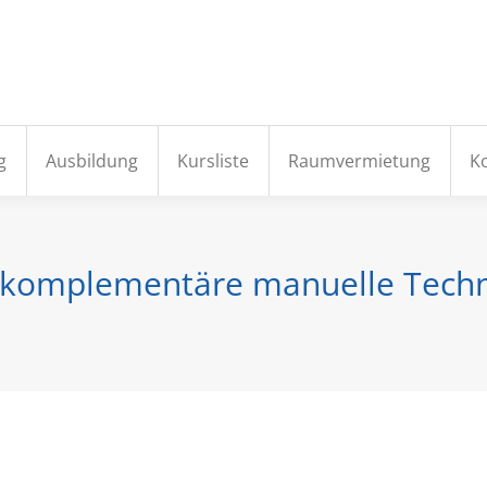
e
Aktuelles
Institut
Fortbildung
Ausbildung
g
Ausbildung
Kursliste
Raumvermietung
K
– komplementäre manuelle Techn